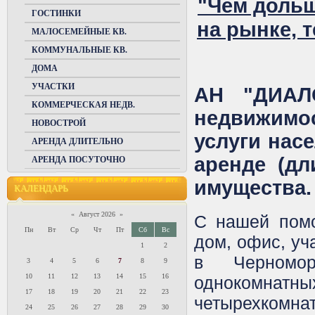
"Чем дольш
ГОСТИНКИ
на рынке, 
МАЛОСЕМЕЙНЫЕ КВ.
КОММУНАЛЬНЫЕ КВ.
ДОМА
УЧАСТКИ
АН "ДИАЛ
КОММЕРЧЕСКАЯ НЕДВ.
недвижимос
НОВОСТРОЙ
услуги нас
АРЕНДА ДЛИТЕЛЬНО
аренде (дл
АРЕНДА ПОСУТОЧНО
имущества
.
КАЛЕНДАРЬ
«
Август 2026
»
С нашей помо
Пн
Вт
Ср
Чт
Пт
Сб
Вс
дом, офис, уч
1
2
в Черномо
3
4
5
6
7
8
9
10
11
12
13
14
15
16
однокомнат
17
18
19
20
21
22
23
четырехкомнат
24
25
26
27
28
29
30