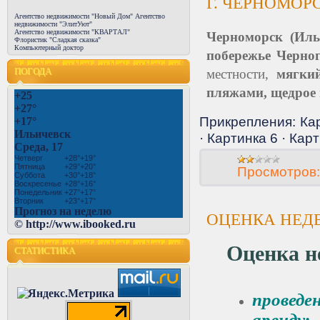
Г. ЧЕРНОМОРС
Агентство недвижимости "Новый Дом"
Агентство
недвижимости "ЭлитУют"
Агентство недвижимости "КВАРТАЛ"
Черноморск (Иль
Флористик "Сладкая сказка"
Компьютерный доктор
побережье Черно
ПОГОДА
местности,
мягки
пляжами, щедрое 
+
25
+
27°
Прикрепления:
Ка
+
17°
Ильичевск
·
Картинка 6
·
Карт
Среда, 17
Четверг
+
28°
+
19°
Пятница
+
29°
+
20°
Просмотров:
Суббота
+
30°
+
18°
Воскресенье
+
28°
+
16°
Понедельник
+
27°
+
17°
Вторник
+
23°
+
17°
Прогноз на неделю
ОЦЕНКА НЕ
©
http://www.ibooked.ru
Оценка н
СТАТИСТИКА
провед
аренду;