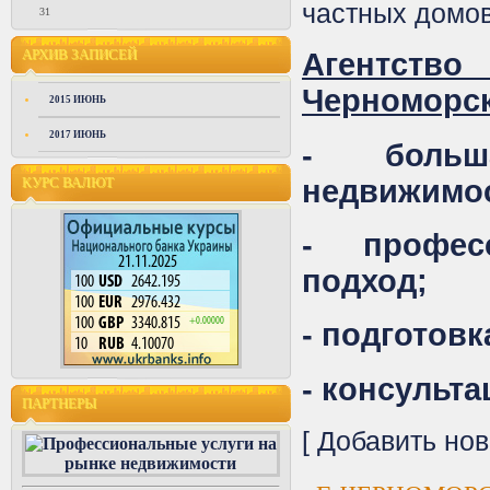
частных домов
31
АРХИВ ЗАПИСЕЙ
Агентст
Черноморск
2015 ИЮНЬ
2017 ИЮНЬ
- больш
недвижимо
КУРС ВАЛЮТ
- профес
подход;
- подготов
- консульта
ПАРТНЕРЫ
[
Добавить нов